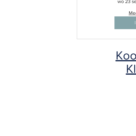
wo 23 s
Mee
Koo
Kl
HET
Pepijn La