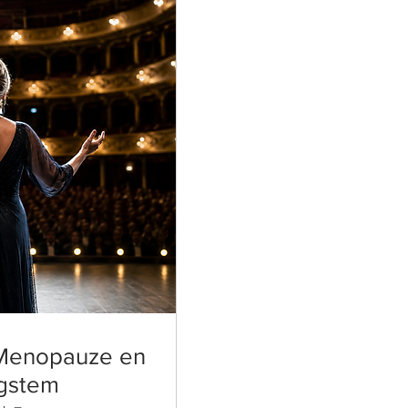
 Menopauze en
gstem