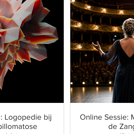
: Logopedie bij
Online Sessie:
pillomatose
de Zan