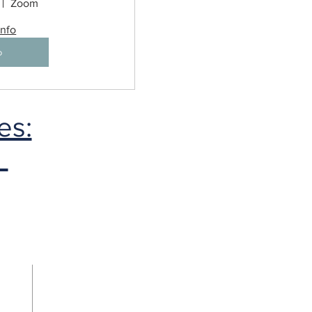
Zoom
info
o
es:
!