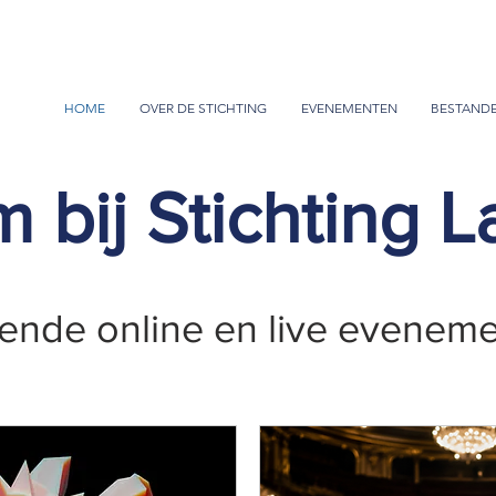
HOME
OVER DE STICHTING
EVENEMENTEN
BESTAND
 bij Stichting L
nde online en live evenem