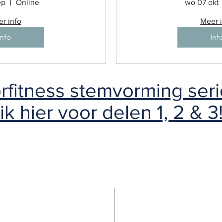
ep
Online
wo 07 okt
r info
Meer 
Info
Inf
rfitness stemvorming seri
ik hier voor delen 1, 2 & 3
 BESTUUR
ADRES
gerwey - Voorzitter
Schoterveenstraat 27