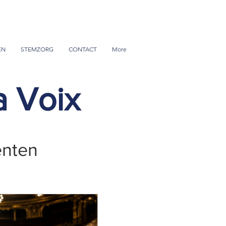
EN
STEMZORG
CONTACT
More
a Voix
enten