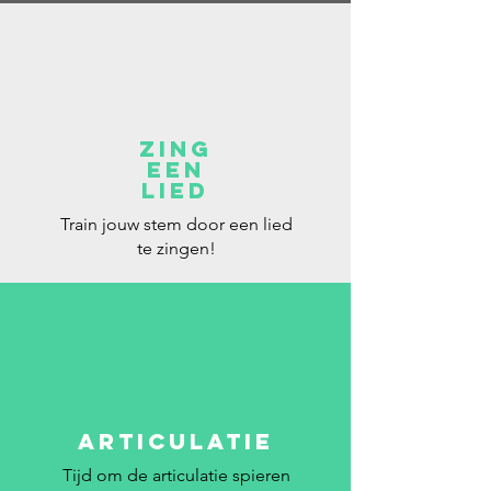
zing
een
lied
Train jouw stem door een lied
te zingen!
articulatie
Tijd om de articulatie spieren