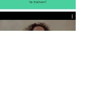
te trainen!
All Videos
HET BESTUUR
Pepijn Lagerwey - Voorzitter
Joke Dekker - Penningmeester
Vincent Tack - Secretaris