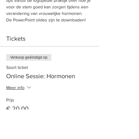
tips vanuit de logopedie praktijk over hoe je 
voor de stem goed kan zorgen tijdens een 
verandering van vrouwelijke hormonen. 
De PowerPoint slides zijn te downloaden!
Tickets
Verkoop geëindigd op
Soort ticket
Online Sessie: Hormonen
Meer info
Prijs
€ 20,00