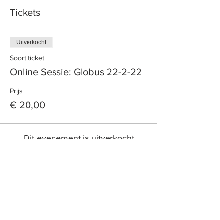
Tickets
Uitverkocht
Soort ticket
Online Sessie: Globus 22-2-22
Prijs
€ 20,00
Dit evenement is uitverkocht
HET BESTUUR
Pepijn Lagerwey - Voorzitter
Joke Dekker - Penningmeester