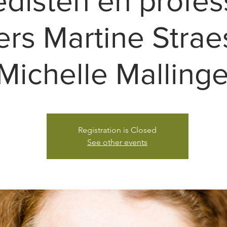
disten en profes
rs Martine Strae
Michelle Mallinge
Registration is Closed
See other events