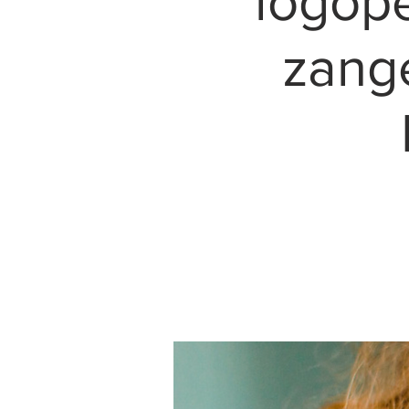
logope
zange