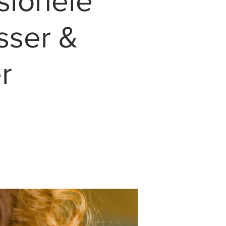
sionele
sser &
r