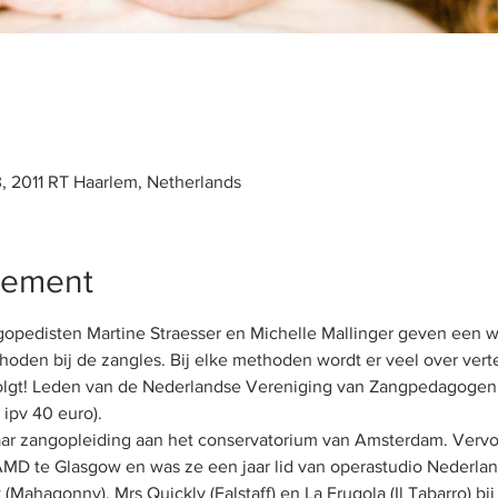
3, 2011 RT Haarlem, Netherlands
nement
gopedisten Martine Straesser en Michelle Mallinger geven een 
oden bij de zangles. Bij elke methoden wordt er veel over vert
volgt! Leden van de Nederlandse Vereniging van Zangpedagogen k
ipv 40 euro). 
ar zangopleiding aan het conservatorium van Amsterdam. Vervo
MD te Glasgow en was ze een jaar lid van operastudio Nederland.
Mahagonny), Mrs Quickly (Falstaff) en La Frugola (Il Tabarro) bi