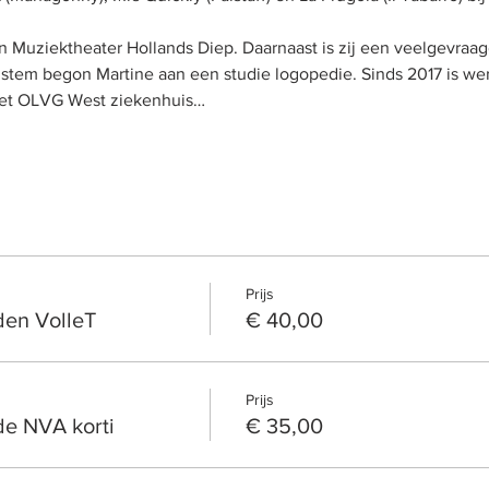
n Muziektheater Hollands Diep. Daarnaast is zij een veelgevraa
e stem begon Martine aan een studie logopedie. Sinds 2017 is we
het OLVG West ziekenhuis…
Prijs
en VolleT
€ 40,00
Prijs
e NVA korti
€ 35,00