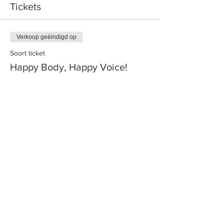
Tickets
Verkoop geëindigd op
Soort ticket
Happy Body, Happy Voice!
Meer info
Prijs
€ 40,00
HET BESTUUR
Pepijn Lagerwey - Voorzitter
Joke Dekker - Penningmeester